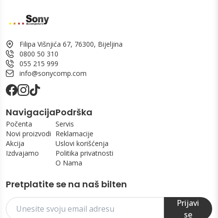
Filipa Višnjića 67, 76300, Bijeljina
0800 50 310
055 215 999
info@sonycomp.com
Navigacija
Podrška
Počenta
Servis
Novi proizvodi
Reklamacije
Akcija
Uslovi korišćenja
Izdvajamo
Politika privatnosti
O Nama
Pretplatite se na naš bilten
Prijavi
se