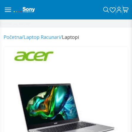
dina sa vama!
Početna
/
Laptop Racunari
/
Laptopi